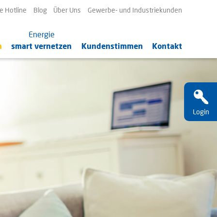
avigation
e Hotline
Blog
Über Uns
Gewerbe- und Industriekunden
berspringen
Energie
n
smart vernetzen
Kundenstimmen
Kontakt