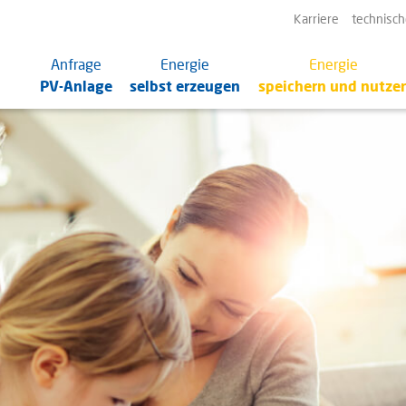
N
Karriere
technisch
ü
Navigation
Anfrage
Energie
Energie
überspringen
PV-Anlage
selbst erzeugen
speichern und nutze