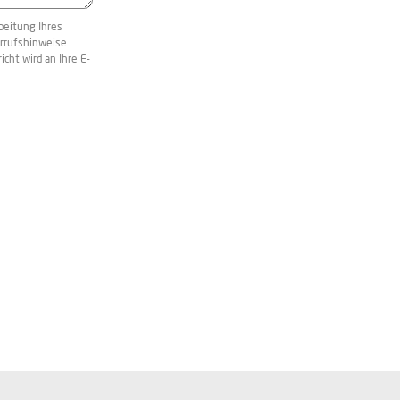
beitung Ihres
rrufshinweise
icht wird an Ihre E-